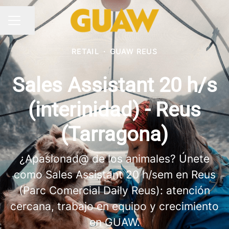
Compartir página
MENÚ DE EMPLEO
RETAIL
·
GUAW REUS
Sales Assistant 20 h/s
(interinidad) - Reus
(Tarragona)
¿Apasionad@ de los animales? Únete
como Sales Assistant 20 h/sem en Reus
(Parc Comercial Daily Reus): atención
cercana, trabajo en equipo y crecimiento
en GUAW.