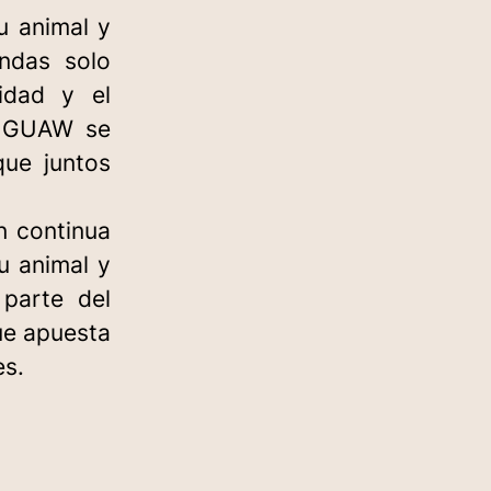
u animal y
endas solo
lidad y el
e GUAW se
que juntos
n continua
u animal y
 parte del
ue apuesta
es.