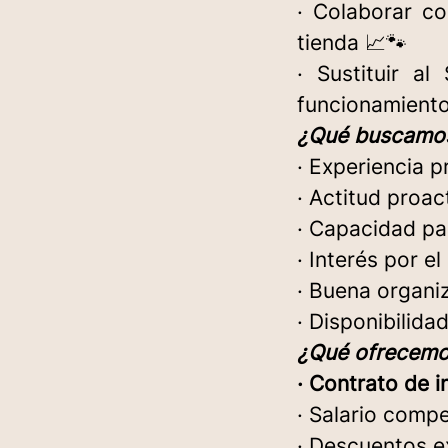
· Colaborar co
tienda 📈🐾
· Sustituir a
funcionamiento 
¿Qué buscamos
· Experiencia pr
· Actitud proac
· Capacidad pa
· Interés por e
· Buena organiz
· Disponibilida
¿Qué ofrecemo
· Contrato de i
· Salario compe
· Descuentos e