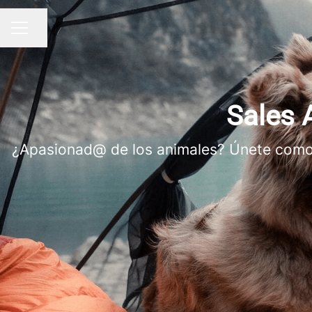
Compartir página
MENÚ DE EMPLEO
Sales A
¿Apasionad@ de los animales? Únete como S