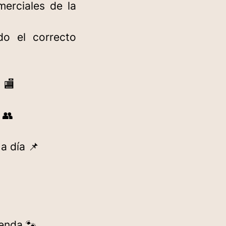
merciales de la
do el correcto
) 🏬
 👥
a día 📌

enda 🐾