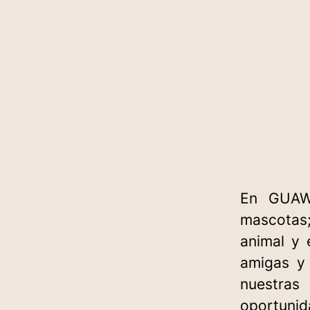
En GUAW
mascotas;
animal y 
amigas y 
nuestras
oportunida