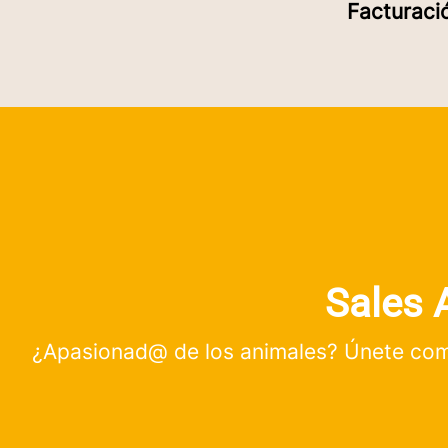
Facturac
Sales A
¿Apasionad@ de los animales? Únete como 