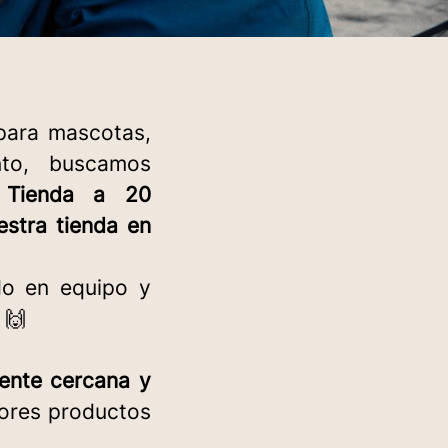
para mascotas,
nto, buscamos
 Tienda
a 20
estra tienda en
ndo en equipo y
🙌
iente cercana y
jores productos