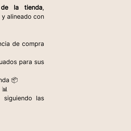
 de la tienda
,
 y alineado con
encia de compra
cuados para sus
enda 📦
 📊
 siguiendo las