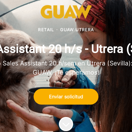
RETAIL
·
GUAW UTRERA
ssistant 20 h/s - Utrera (
ales Assistant 20 h/sem en Utrera (Sevilla):
GUAW. ¡Te esperamos!
Enviar solicitud