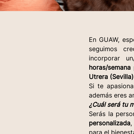
En GUAW, espe
seguimos cre
incorporar u
horas/semana
Utrera (Sevilla)
Si te apasiona
además eres a
¿Cuál será tu m
Serás la pers
personalizada
,
para el bienes