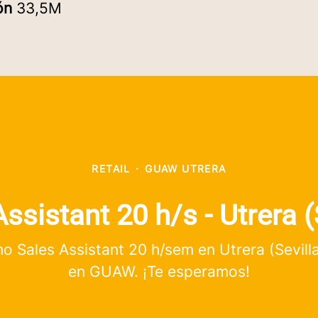
ión
33,5M
RETAIL
·
GUAW UTRERA
ssistant 20 h/s - Utrera (
Sales Assistant 20 h/sem en Utrera (Sevilla
en GUAW. ¡Te esperamos!