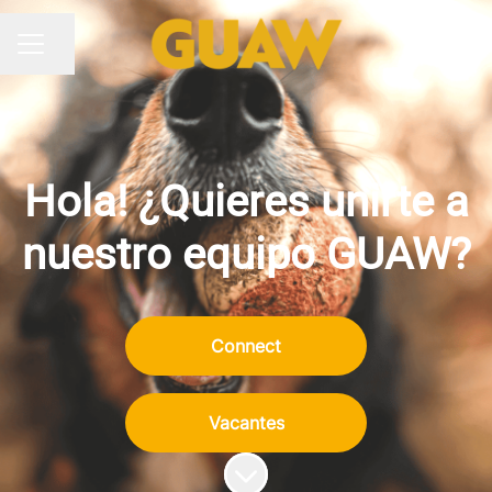
Compartir página
MENÚ DE EMPLEO
Hola! ¿Quieres unirte a
nuestro equipo GUAW?
Connect
Vacantes
Más contenido